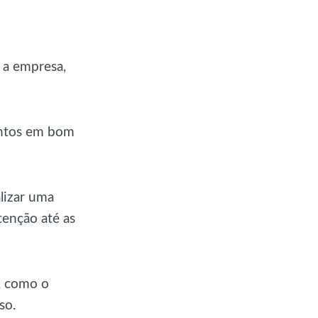
 a empresa,
entos em bom
alizar uma
tenção até as
, como o
so.