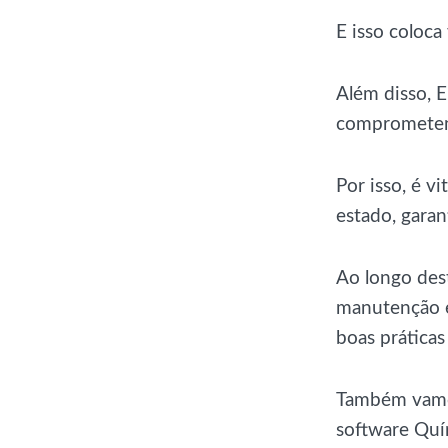
E isso coloca
Além disso, E
comprometend
Por isso, é 
estado, gara
Ao longo dest
manutenção e
boas prática
Também vamos
software Quír