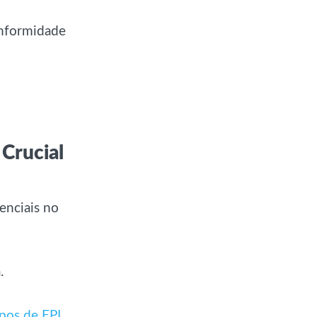
onformidade
Crucial
enciais no
.
ipos de EPI