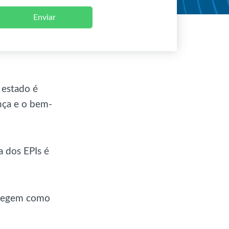
Enviar
 estado é
nça e o bem-
 dos EPIs é
otegem como