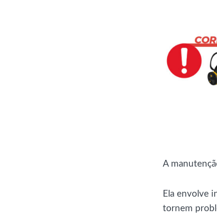
A manutenção
Ela envolve i
tornem probl