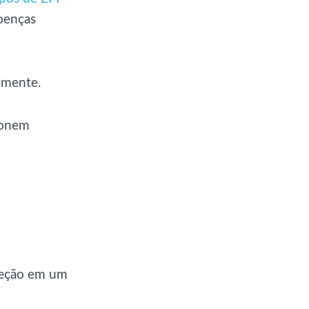
oenças
lmente.
ionem
teção em um